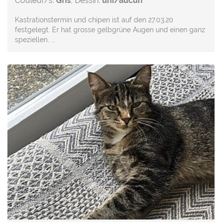
Couleur/s:
Gris
, Dessin:
uni/aucun
Kastrationstermin und chipen ist auf den 27.03.20
festgelegt. Er hat grosse gelbgrüne Augen und einen ganz
speziellen, ...