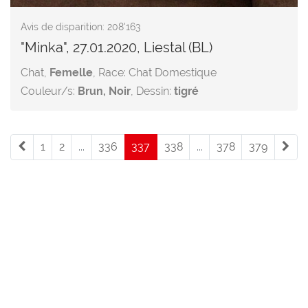
Avis de disparition: 208'163
"Minka", 27.01.2020, Liestal (BL)
Chat,
Femelle
, Race: Chat Domestique
Couleur/s:
Brun, Noir
, Dessin:
tigré
1
2
...
336
337
(current)
338
...
378
379