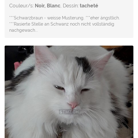
Couleur/s:
Noir, Blanc
, Dessin:
tacheté
***Schwarzbraun - weisse Musterung. ***eher ängstlich.
***Rasierte Stelle an Schwanz noch nicht vollständig
nachgewach...