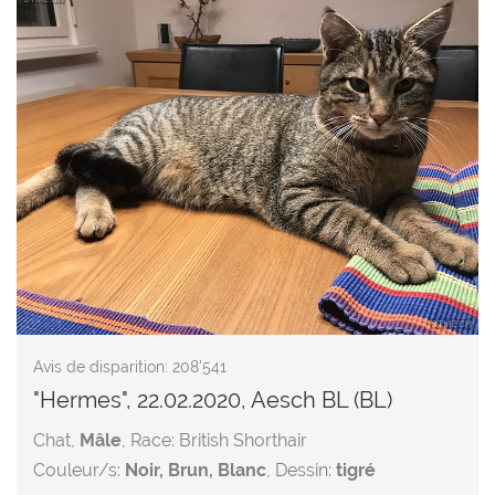
Avis de disparition: 208'541
"Hermes", 22.02.2020, Aesch BL (BL)
Chat,
Mâle
, Race: British Shorthair
Couleur/s:
Noir, Brun, Blanc
, Dessin:
tigré