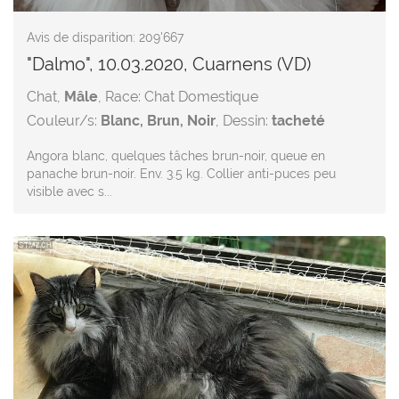
Avis de disparition: 209'667
"Dalmo", 10.03.2020, Cuarnens (VD)
Chat,
Mâle
, Race: Chat Domestique
Couleur/s:
Blanc, Brun, Noir
, Dessin:
tacheté
Angora blanc, quelques tâches brun-noir, queue en
panache brun-noir. Env. 3.5 kg. Collier anti-puces peu
visible avec s...