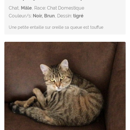
Chat,
Mâle
, Race: Chat Domestique
Couleur/s:
Noir, Brun
, Dessin:
tigré
Une petite entaille sur oreille sa queue est touffue