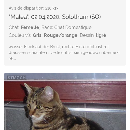
Avis de disparition: 210'313
"Malea", 02.04.2020, Solothurn (SO)
Chat,
Femelle
, Race: Chat Domestique
Couleur/s:
Gris, Rouge/orange
, Dessin:
tigré
weisser Fleck auf der Brust, rechte Hinterpfote ist rot,
draussen schüchtern, vielleicht ist sie irgendwo unbemerkt
rei...