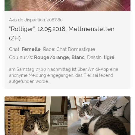
Avis de disparition: 208'880
"Rottiger", 12.05.2018, Mettmenstetten
(ZH)
Chat,
Femelle
, Race: Chat Domestique
Couleur/s:
Rouge/orange, Blanc
, Dessin:
tigré
am Samstag 7.3.20 Nachmittag ist über Amici-App eine
anonyme Meldung eingegangen, das Tier sei lebend
aufgefunden worde...