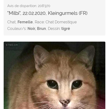
Avis de disparition: 208'970
"Milbi", 22.02.2020, Kleingurmels (FR)
Chat,
Femelle
, Race: Chat Domestique
Couleur/s:
Noir, Brun
, Dessin:
tigré