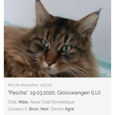
Avis de disparition: 209'711
"Pascha", 19.03.2020, Grosswangen (LU)
Chat,
Mâle
, Race: Chat Domestique
Couleur/s:
Brun, Noir
, Dessin:
tigré