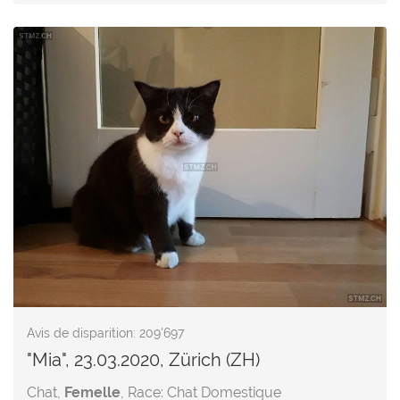
Avis de disparition: 209'697
"Mia", 23.03.2020, Zürich (ZH)
Chat,
Femelle
, Race: Chat Domestique