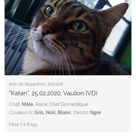
Avis de disparition: 209'206
"Katan", 25.02.2020, Vaulion (VD)
Chat,
Mâle
, Race: Chat Domestique
Couleur/s:
Gris, Noir, Blanc
, Dessin:
tigré
Pèse 7 à 8 kgs