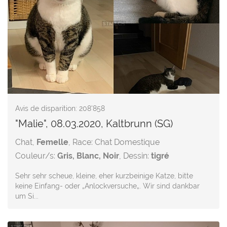
Avis de disparition: 208'858
"Malie", 08.03.2020, Kaltbrunn (SG)
Chat,
Femelle
, Race: Chat Domestique
Couleur/s:
Gris, Blanc, Noir
, Dessin:
tigré
Sehr sehr scheue, kleine, eher kurzbeinige Katze, bitte
keine Einfang- oder „Anlockversuche„. Wir sind dankbar
um Si...