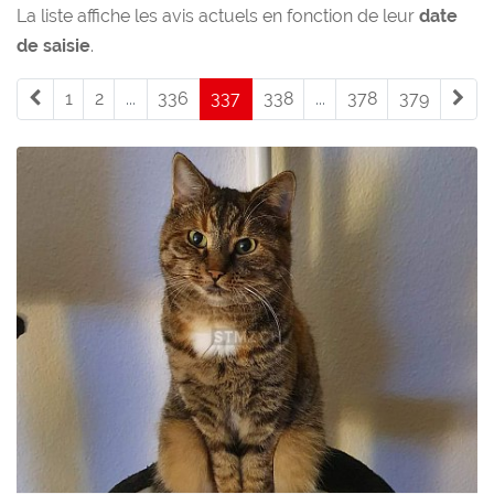
La liste affiche les avis actuels en fonction de leur
date
de saisie
.
1
2
...
336
337
(current)
338
...
378
379