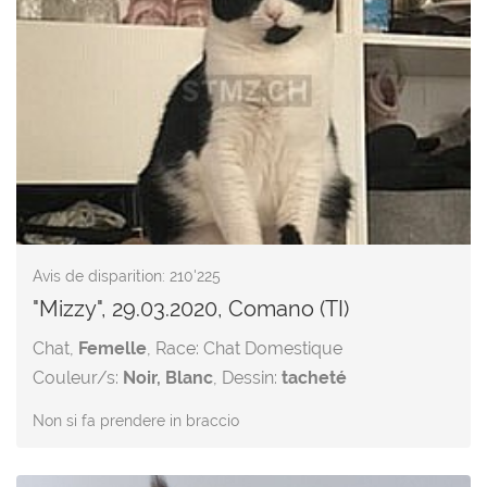
Avis de disparition: 210'225
"Mizzy", 29.03.2020, Comano (TI)
Chat,
Femelle
, Race: Chat Domestique
Couleur/s:
Noir, Blanc
, Dessin:
tacheté
Non si fa prendere in braccio