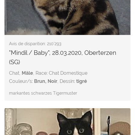
Avis de disparition: 210'293
"Mindil / Baby", 28.03.2020, Oberterzen
(SG)
Chat,
Mâle
, Race: Chat Domestique
Couleur/s:
Brun, Noir
, Dessin:
tigré
markantes schwarzes Tigermuster