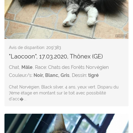
Avis de disparition: 209'383
"Laocoon", 17.03.2020, Thônex (GE)
Chat,
Mâle
, Race: Chats des Forêts Norvégien
Couleur/s:
Noir, Blanc, Gris
, Dessin:
tigré
Chat Norvégien, Black silver, 4 ans, yeux vert. Disparu du
7ème étage en montant sur le toit avec possibilité
d'acc�...