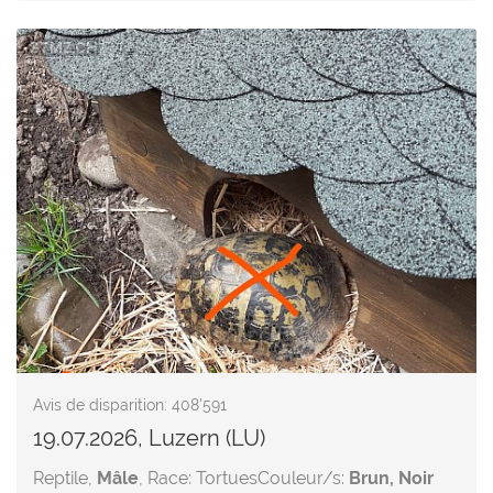
Avis de disparition: 408'591
19.07.2026, Luzern (LU)
Reptile,
Mâle
, Race: Tortues
Couleur/s:
Brun, Noir