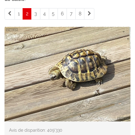
1
2
(current)
3
4
5
6
7
8
Avis de disparition: 409'330