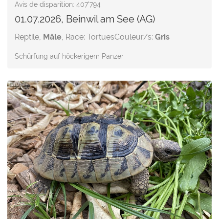
Avis de disparition: 407'794
01.07.2026, Beinwil am See (AG)
Reptile,
Mâle
, Race: Tortues
Couleur/s:
Gris
Schürfung auf höckerigem Panzer