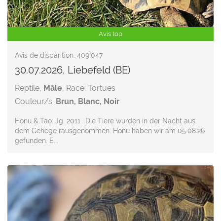
Avis top
Avis de disparition: 409'047
30.07.2026, Liebefeld (BE)
Reptile,
Mâle
, Race: Tortues
Couleur/s:
Brun, Blanc, Noir
Honu & Tao: Jg. 2011.. Die Tiere wurden in der Nacht aus
dem Gehege rausgenommen. Honu haben wir am 05.08.26
gefunden. E...