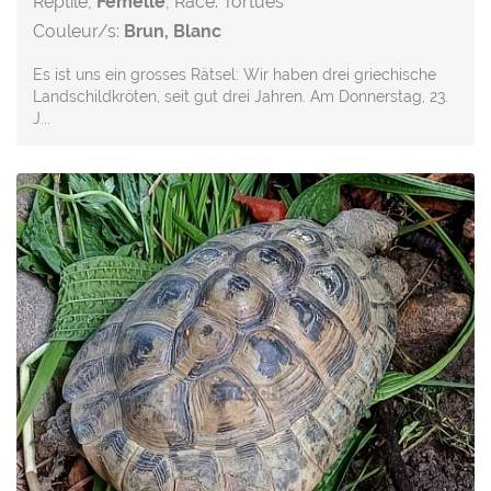
Reptile,
Femelle
, Race: Tortues
Couleur/s:
Brun, Blanc
Es ist uns ein grosses Rätsel: Wir haben drei griechische
Landschildkröten, seit gut drei Jahren. Am Donnerstag, 23.
J...