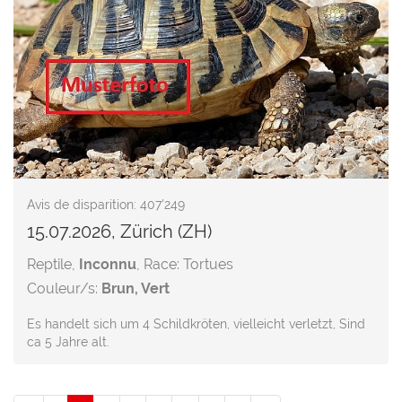
Avis de disparition: 407'249
15.07.2026, Zürich (ZH)
Reptile,
Inconnu
, Race: Tortues
Couleur/s:
Brun, Vert
Es handelt sich um 4 Schildkröten, vielleicht verletzt, Sind
ca 5 Jahre alt.