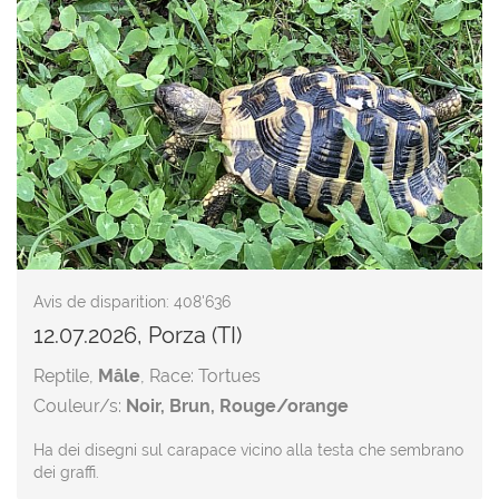
Avis de disparition: 408'636
12.07.2026, Porza (TI)
Reptile,
Mâle
, Race: Tortues
Couleur/s:
Noir, Brun, Rouge/orange
Ha dei disegni sul carapace vicino alla testa che sembrano
dei graffi.