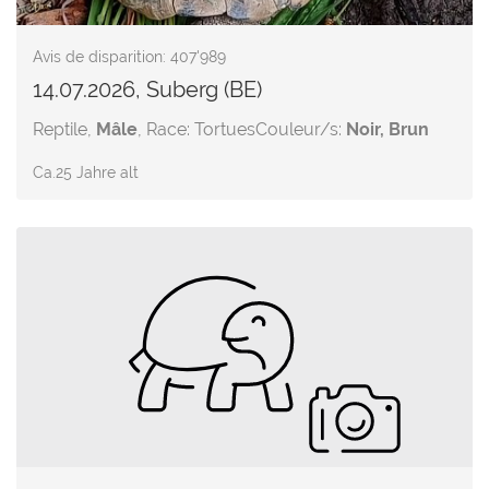
Avis de disparition: 407'989
14.07.2026, Suberg (BE)
Reptile,
Mâle
, Race: Tortues
Couleur/s:
Noir, Brun
Ca.25 Jahre alt