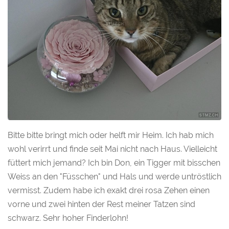
Bitte bitte bringt mich oder helft mir Heim. Ich hab mich
wohl verirrt und finde seit Mai nicht nach Haus. Vielleicht
füttert mich jemand? Ich bin Don, ein Tigger mit bisschen
Weiss an den "Füsschen" und Hals und werde untröstlich
vermisst. Zudem habe ich exakt drei rosa Zehen einen
vorne und zwei hinten der Rest meiner Tatzen sind
schwarz. Sehr hoher Finderlohn!