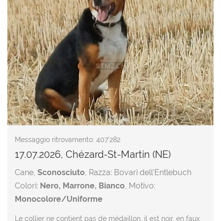
Messaggio ritrovamento: 407'282
17.07.2026, Chézard-St-Martin (NE)
Cane,
Sconosciuto
, Razza: Bovari dell'Entlebuch
Colori:
Nero, Marrone, Bianco
, Motivo:
Monocolore/Uniforme
Le collier ne contient pas de médaillon, il est noir, en faux