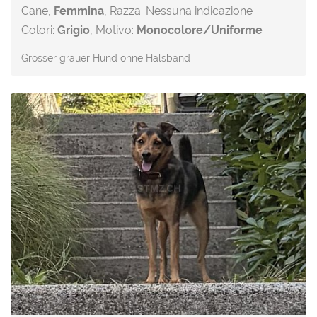
Cane,
Femmina
, Razza: Nessuna indicazione
Colori:
Grigio
, Motivo:
Monocolore/Uniforme
Grosser grauer Hund ohne Halsband