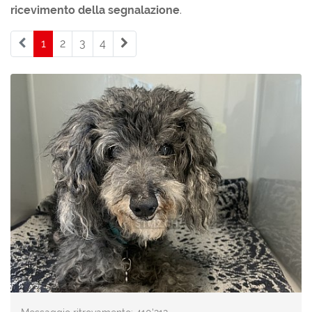
ricevimento della segnalazione
.
1
(current)
2
3
4