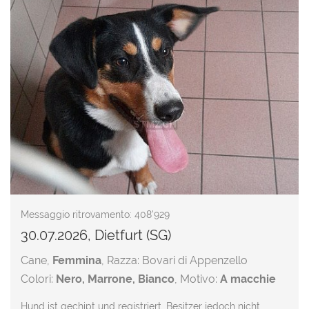
Messaggio ritrovamento: 408'929
30.07.2026, Dietfurt (SG)
Cane,
Femmina
, Razza: Bovari di Appenzello
Colori:
Nero, Marrone, Bianco
, Motivo:
A macchie
Hund ist gechipt und registriert, Besitzer jedoch nicht