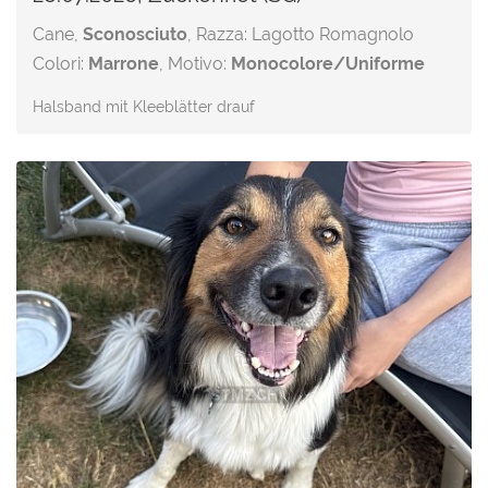
Cane,
Sconosciuto
, Razza: Lagotto Romagnolo
Colori:
Marrone
, Motivo:
Monocolore/Uniforme
Halsband mit Kleeblätter drauf