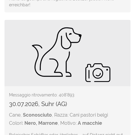
erreichbar!
Messaggio ritrovamento: 408'893
30.07.2026, Suhr (AG)
Cane,
Sconosciuto
, Razza: Cani pastori belgi
Colori:
Nero, Marrone
, Motivo:
A macchie