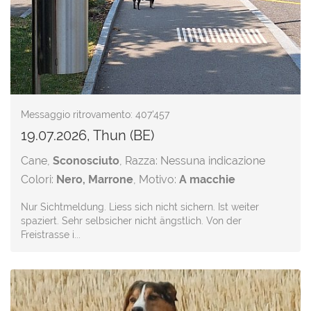
Messaggio ritrovamento: 407'457
19.07.2026, Thun (BE)
Cane,
Sconosciuto
, Razza: Nessuna indicazione
Colori:
Nero, Marrone
, Motivo:
A macchie
Nur Sichtmeldung. Liess sich nicht sichern. Ist weiter
spaziert. Sehr selbsicher nicht ängstlich. Von der
Freistrasse i...