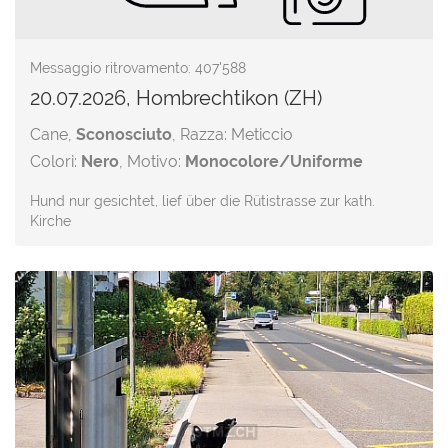
Messaggio ritrovamento: 407'588
20.07.2026, Hombrechtikon (ZH)
Cane,
Sconosciuto
, Razza: Meticcio
Colori:
Nero
, Motivo:
Monocolore/Uniforme
Hund nur gesichtet, lief über die Rütistrasse zur kath.
Kirche