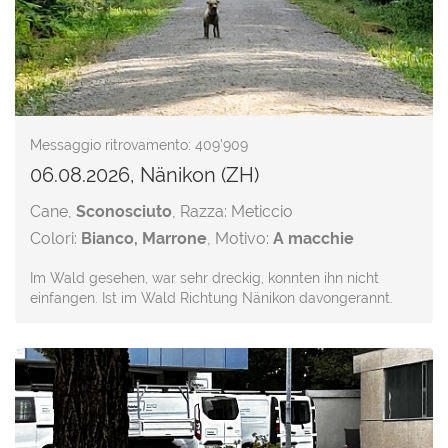
Messaggio ritrovamento: 409'909
06.08.2026, Nänikon (ZH)
Cane,
Sconosciuto
, Razza: Meticcio
Colori:
Bianco, Marrone
, Motivo:
A macchie
Im Wald gesehen, war sehr dreckig, konnten ihn nicht
einfangen. Ist im Wald Richtung Nänikon davongerannt.