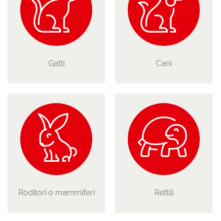
Gatti
Cani
Roditori o mammiferi
Rettili