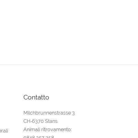
Contatto
Milchbrunnenstrasse 3
CH‑6370 Stans
Animali ritrovamento:
rali
0848 357 358