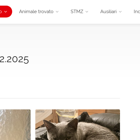
o
Animale trovato
STMZ
Ausiliari
Ind
12.2025