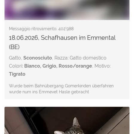
Messaggio ritrovamento: 402'988
18.06.2026, Schafhausen im Emmental
(BE)
Gatto,
Sconosciuto
, Razza: Gatto domestico
Colori:
Bianco, Grigio, Rosso/orange
, Motivo:
Tigrato
Wurde beim Bahnübergang Gomerkinden überfahren
wurde num ins Emmevet Hasle gebracht