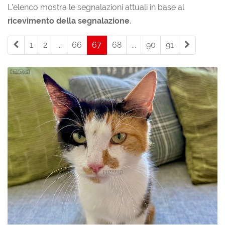
L’elenco mostra le segnalazioni attuali in base al
ricevimento della segnalazione
.
1
2
...
66
67
(current)
68
...
90
91