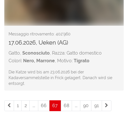
Messaggio ritrovamento: 402'960
17.06.2026, Ueken (AG)
Gatto,
Sconosciuto
, Razza: Gatto domestico
Colori:
Nero, Marrone
, Motivo:
Tigrato
Die Katze wird bis am 23.06.2026 bei der
Kadaversammelstelle in Frick gelagert. Danach wird sie
entsorgt.
1
2
...
66
67
(current)
68
...
90
91