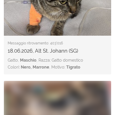
Messaggio ritrovamento: 403'016
18.06.2026, Alt St. Johann (SG)
Gatto,
Maschio
, Razza: Gatto domestico
Colori:
Nero, Marrone
, Motivo:
Tigrato