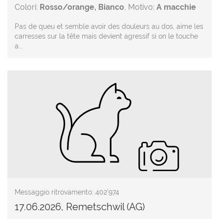
Colori:
Rosso/orange, Bianco
, Motivo:
A macchie
Pas de queu et semble avoir des douleurs au dos, aime les
carresses sur la tête mais devient agressif si on le touche
a...
Messaggio ritrovamento: 402'974
17.06.2026, Remetschwil (AG)