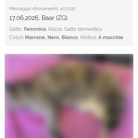
Messaggio ritrovamento: 403'022
17.06.2026, Baar (ZG)
Gatto,
Femmina
, Razza: Gatto domestico
Colori:
Marrone, Nero, Bianco
, Motivo:
A macchie