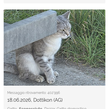
Messaggio ritrovamento: 402'996
18.06.2026, Dottikon (AG)
Gatto,
Sconosciuto
, Razza: Gatto domestico