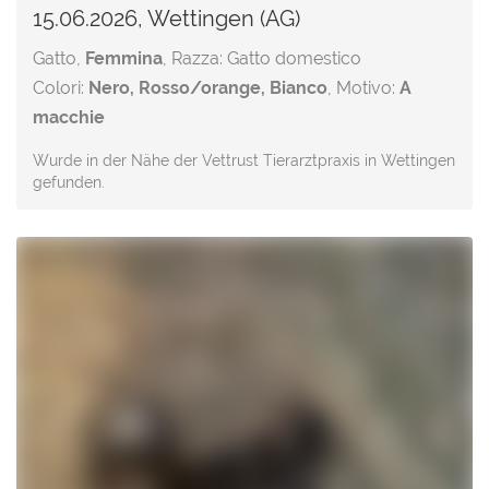
15.06.2026, Wettingen (AG)
Gatto,
Femmina
, Razza: Gatto domestico
Colori:
Nero, Rosso/orange, Bianco
, Motivo:
A
macchie
Wurde in der Nähe der Vettrust Tierarztpraxis in Wettingen
gefunden.