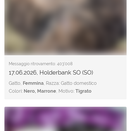
Messaggio ritrovamento: 403'008
17.06.2026, Holderbank SO (SO)
Gatto,
Femmina
, Razza: Gatto domestico
Colori:
Nero, Marrone
, Motivo:
Tigrato