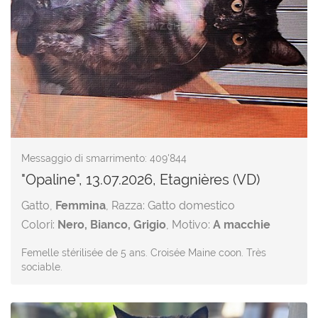
Messaggio di smarrimento: 409'844
"Opaline", 13.07.2026, Etagnières (VD)
Gatto,
Femmina
, Razza: Gatto domestico
Colori:
Nero, Bianco, Grigio
, Motivo:
A macchie
Femelle stérilisée de 5 ans. Croisée Maine coon. Très
sociable.