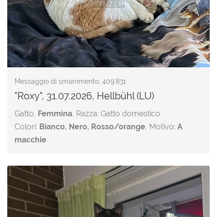
Messaggio di smarrimento: 409'831
"Roxy", 31.07.2026, Hellbühl (LU)
Gatto,
Femmina
, Razza: Gatto domestico
Colori:
Bianco, Nero, Rosso/orange
, Motivo:
A
macchie