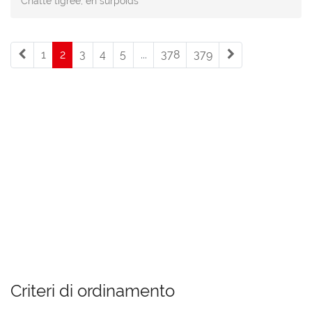
Chatte tigrée, en surpoids
1
2
(current)
3
4
5
...
378
379
Criteri di ordinamento