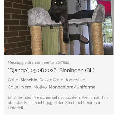
Messaggio di smarrimento: 409'826
"Django", 05.08.2026, Binningen (BL)
Gatto,
Maschio
, Razza: Gatto domestico
Colori:
Nero
, Motivo:
Monocolore/Uniforme
Er ist fremden Menschen sehr schüchtern. Wenn man ihm
über das Fell streicht gegen den Strich sieht man sein
Unterfell...