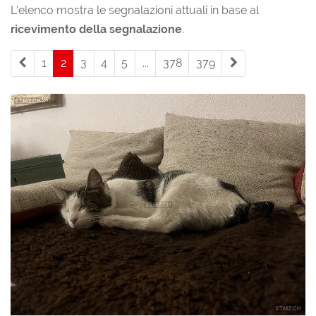
L’elenco mostra le segnalazioni attuali in base al
ricevimento della segnalazione
.
1
2
(current)
3
4
5
...
378
379