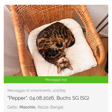
Messaggio top
Messaggio di smarrimento: 409'839
"Pepper", 04.08.2026, Buchs SG (SG)
Gatto,
Maschio
, Razza: Bengal