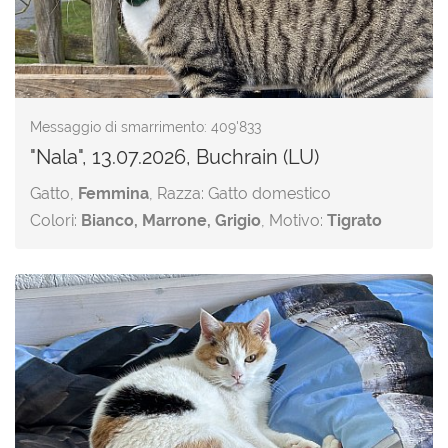
Messaggio di smarrimento: 409'833
"Nala", 13.07.2026, Buchrain (LU)
Gatto,
Femmina
, Razza: Gatto domestico
Colori:
Bianco, Marrone, Grigio
, Motivo:
Tigrato