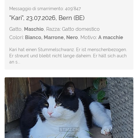
Messaggio di smarrimento: 409'847
"Kari", 23.07.2026, Bern (BE)
Gatto,
Maschio
, Razza: Gatto domestico
Colori:
Bianco, Marrone, Nero
, Motivo:
A macchie
Kari hat einen Stummelschwanz. Er ist menschenbezogen.
Er streunt und bleibt nicht lange daheim. Er hält sich auch
an s...