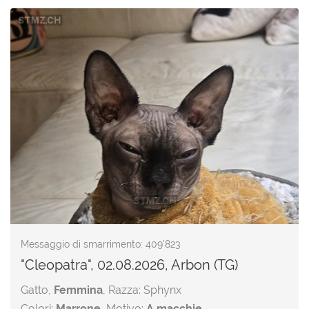
Messaggio di smarrimento: 409'823
"Cleopatra", 02.08.2026, Arbon (TG)
Gatto,
Femmina
, Razza: Sphynx
Colori:
Marrone
, Motivo:
A macchie