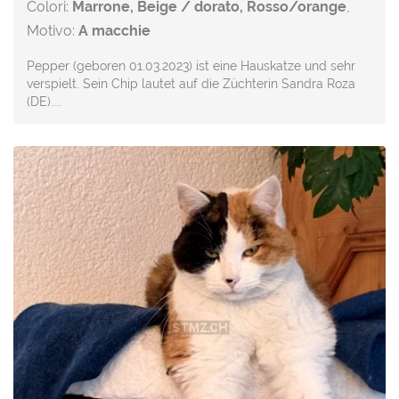
Colori:
Marrone, Beige / dorato, Rosso/orange
,
Motivo:
A macchie
Pepper (geboren 01.03.2023) ist eine Hauskatze und sehr
verspielt. Sein Chip lautet auf die Züchterin Sandra Roza
(DE)....