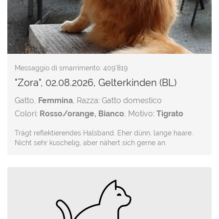
Messaggio di smarrimento: 409'819
"Zora", 02.08.2026, Gelterkinden (BL)
Gatto,
Femmina
, Razza: Gatto domestico
Colori:
Rosso/orange, Bianco
, Motivo:
Tigrato
Trägt reflektierendes Halsband. Eher dünn, lange haare.
Nicht sehr kuschelig, aber nähert sich gerne an.