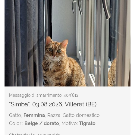
Messaggio di smarrimento: 409'812
"Simba", 03.08.2026, Villeret (BE)
Gatto,
Femmina
, Razza: Gatto domestico
Colori:
Beige / dorato
, Motivo:
Tigrato