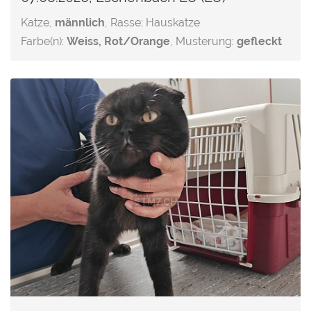
Katze,
männlich
, Rasse: Hauskatze
Farbe(n):
Weiss, Rot/Orange
, Musterung:
gefleckt