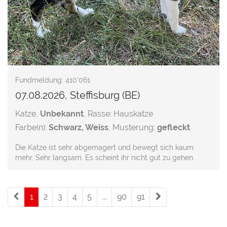
Fundmeldung: 410'061
07.08.2026, Steffisburg (BE)
Katze,
Unbekannt
, Rasse: Hauskatze
Farbe(n):
Schwarz, Weiss
, Musterung:
gefleckt
Die Katze ist sehr abgemagert und bewegt sich kaum
mehr. Sehr langsam. Es scheint ihr nicht gut zu gehen.
1
(current)
2
3
4
5
...
90
91