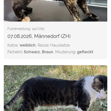
Fundmeldung: 410'062
07.08.2026, Männedorf (ZH)
Katze,
weiblich
, Rasse: Hauskatze
Farbe(n):
Schwarz, Braun
, Musterung:
gefleckt