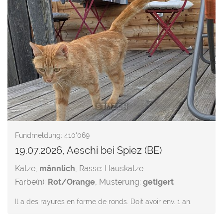
Fundmeldung: 410'069
19.07.2026, Aeschi bei Spiez (BE)
Katze,
männlich
, Rasse: Hauskatze
Farbe(n):
Rot/Orange
, Musterung:
getigert
Il a des rayures en forme de ronds. Doit avoir env. 1 an.