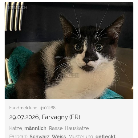
Fundmeldung: 410'068
29.07.2026, Farvagny (FR)
Katze,
männlich
, Rasse: Hauskatze
Farbe(n):
Schwarz, Weiss
, Musterung:
gefleckt