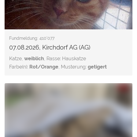
Fundmeldung: 410'077
07.08.2026, Kirchdorf AG (AG)
Katze,
weiblich
, Rasse: Hauskatze
Farbe(n):
Rot/Orange
, Musterung:
getigert