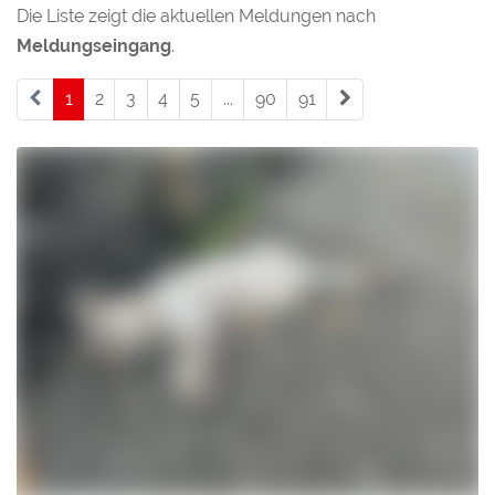
Die Liste zeigt die aktuellen Meldungen nach
Meldungseingang
.
1
(current)
2
3
4
5
...
90
91