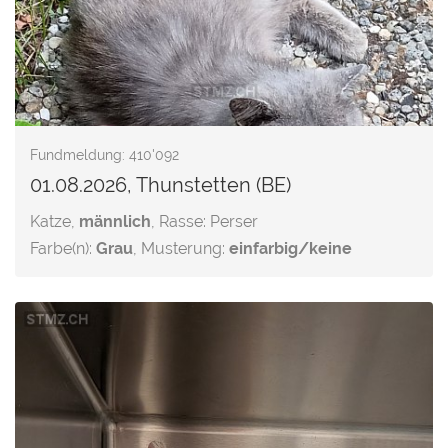
Fundmeldung: 410'092
01.08.2026, Thunstetten (BE)
Katze,
männlich
, Rasse: Perser
Farbe(n):
Grau
, Musterung:
einfarbig/keine