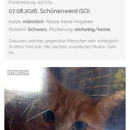
Fundmeldung: 410'079
07.08.2026, Schönenwerd (SO)
Katze,
männlich
, Rasse: Keine Angaben
Farbe(n):
Schwarz
, Musterung:
einfarbig/keine
Draussen unsicher, gegenüber Menschen sehr anhänglich.
Scottish Fold evtl. Mix. leichtes, bräunliches Muster. Geht
be...