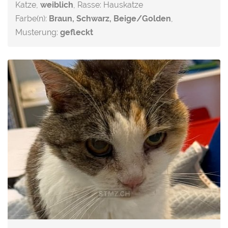
Katze,
weiblich
, Rasse: Hauskatze
Farbe(n):
Braun, Schwarz, Beige/Golden
,
Musterung:
gefleckt