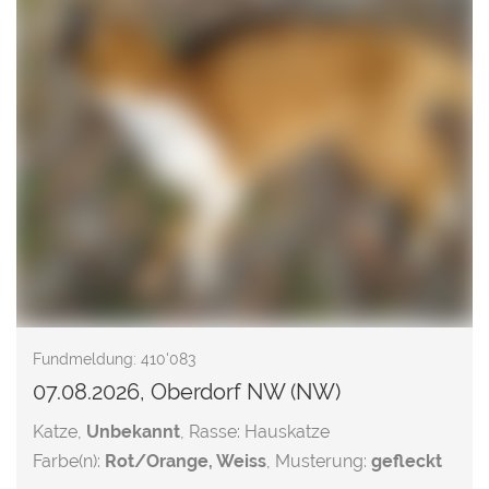
Fundmeldung: 410'083
07.08.2026, Oberdorf NW (NW)
Katze,
Unbekannt
, Rasse: Hauskatze
Farbe(n):
Rot/Orange, Weiss
, Musterung:
gefleckt