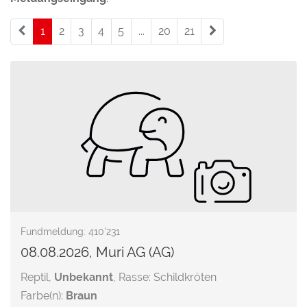
1
(current)
2
3
4
5
...
20
21
Fundmeldung: 410'231
08.08.2026, Muri AG (AG)
Reptil,
Unbekannt
, Rasse: Schildkröten
Farbe(n):
Braun