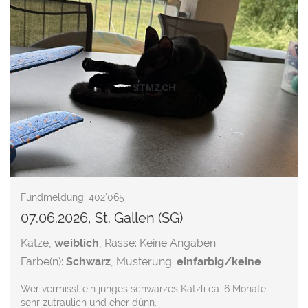
Fundmeldung: 402'065
07.06.2026, St. Gallen (SG)
Katze,
weiblich
, Rasse: Keine Angaben
Farbe(n):
Schwarz
, Musterung:
einfarbig/keine
Wer vermisst ein junges schwarzes Kätzli ca. 6 Monate
sehr zutraulich und eher dünn.