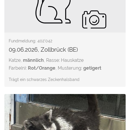
Fundmeldung: 402'042
09.06.2026, Zollbrück (BE)
Katze,
männlich
, Rasse: Hauskatze
Farbe(n):
Rot/Orange
, Musterung:
getigert
Trägt ein schwarzes Zeckenhalsband