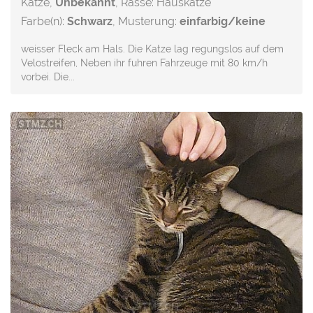
Katze,
Unbekannt
, Rasse: Hauskatze
Farbe(n):
Schwarz
, Musterung:
einfarbig/keine
weisser Fleck am Hals. Die Katze lag regungslos auf dem
Velostreifen, Neben ihr fuhren Fahrzeuge mit 80 km/h
vorbei. Die...