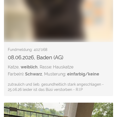
Fundmeldung: 402'068
08.06.2026, Baden (AG)
Katze,
weiblich
, Rasse: Hauskatze
Farbe(n):
Schwarz
, Musterung:
einfarbig/keine
zutraulich und lieb, gesundheitlich stark angeschlagen -
25.06.26 leider ist das Büsi verstorben - R.I.P