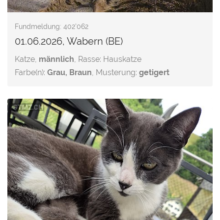
Fundmeldung: 402'062
01.06.2026, Wabern (BE)
Katze,
männlich
, Rasse: Hauskatze
Farbe(n):
Grau, Braun
, Musterung:
getigert