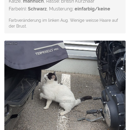
Katze,
männlich
, Rasse: British Kurzhaar
Farbe(n):
Schwarz
, Musterung:
einfarbig/keine
Farbveränderung im linken Aug. Wenige weisse Haare auf
der Brust.