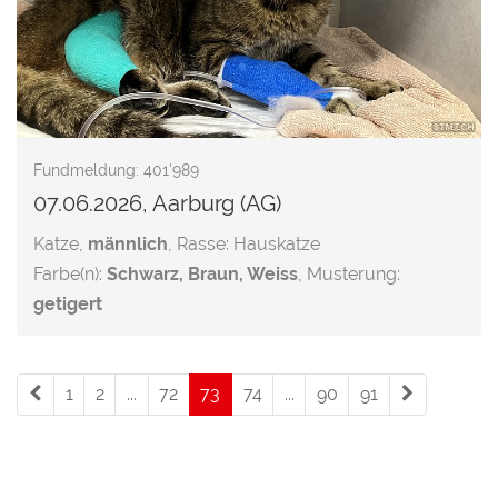
Fundmeldung: 401'989
07.06.2026, Aarburg (AG)
Katze,
männlich
, Rasse: Hauskatze
Farbe(n):
Schwarz, Braun, Weiss
, Musterung:
getigert
1
2
...
72
73
(current)
74
...
90
91