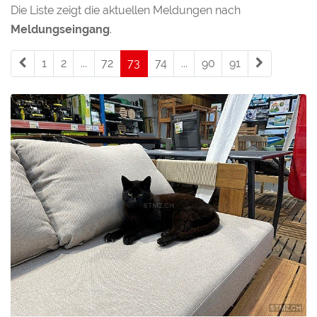
Die Liste zeigt die aktuellen Meldungen nach
Meldungseingang
.
1
2
...
72
73
(current)
74
...
90
91