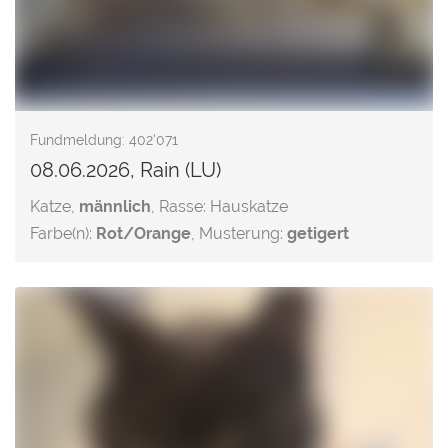
Fundmeldung: 402'071
08.06.2026, Rain (LU)
Katze,
männlich
, Rasse: Hauskatze
Farbe(n):
Rot/Orange
, Musterung:
getigert