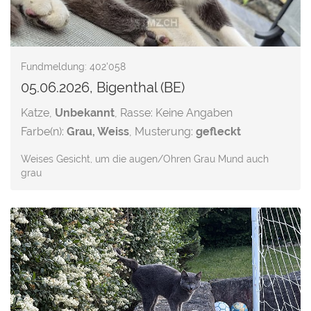
Fundmeldung: 402'058
05.06.2026, Bigenthal (BE)
Katze,
Unbekannt
, Rasse: Keine Angaben
Farbe(n):
Grau, Weiss
, Musterung:
gefleckt
Weises Gesicht, um die augen/Ohren Grau Mund auch
grau