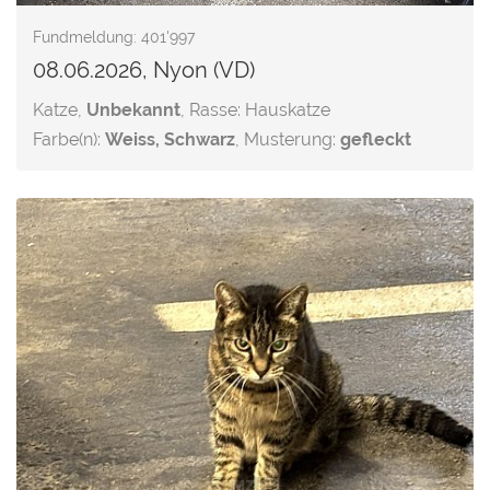
Fundmeldung: 401'997
08.06.2026, Nyon (VD)
Katze,
Unbekannt
, Rasse: Hauskatze
Farbe(n):
Weiss, Schwarz
, Musterung:
gefleckt