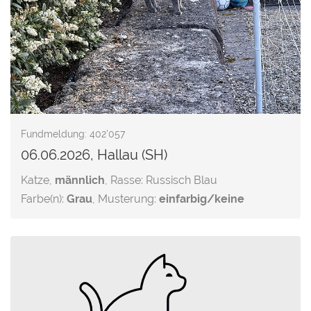
Fundmeldung: 402'057
06.06.2026, Hallau (SH)
Katze,
männlich
, Rasse: Russisch Blau
Farbe(n):
Grau
, Musterung:
einfarbig/keine