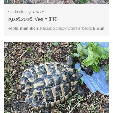
Fundmeldung: 404'789
29.06.2026, Vesin (FR)
Reptil,
männlich
, Rasse: Schildkröten
Farbe(n):
Braun