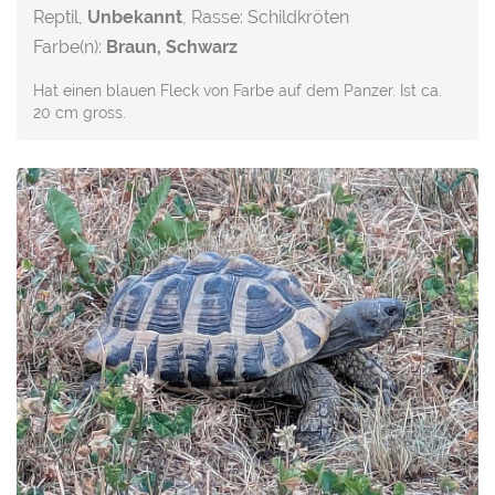
Reptil,
Unbekannt
, Rasse: Schildkröten
Farbe(n):
Braun, Schwarz
Hat einen blauen Fleck von Farbe auf dem Panzer. Ist ca.
20 cm gross.