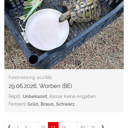
Fundmeldung: 404'689
29.06.2026, Worben (BE)
Reptil,
Unbekannt
, Rasse: Keine Angaben
Farbe(n):
Grün, Braun, Schwarz
1
2
...
12
13
(current)
14
...
20
21