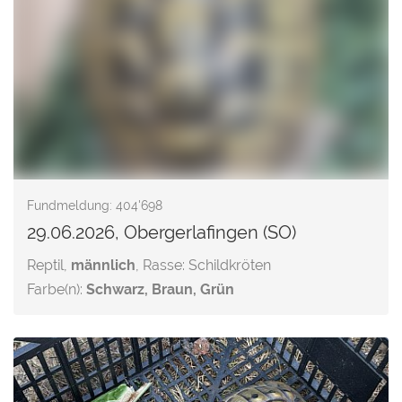
Fundmeldung: 404'698
29.06.2026, Obergerlafingen (SO)
Reptil,
männlich
, Rasse: Schildkröten
Farbe(n):
Schwarz, Braun, Grün