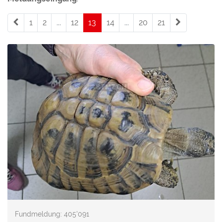
1
2
...
12
13
(current)
14
...
20
21
Fundmeldung: 405'091