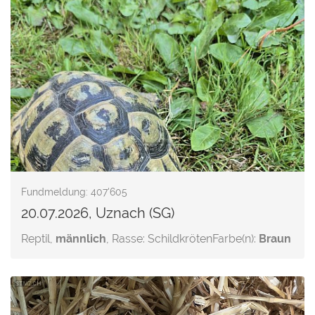
Fundmeldung: 407'605
20.07.2026, Uznach (SG)
Reptil,
männlich
, Rasse: Schildkröten
Farbe(n):
Braun