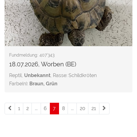
Fundmeldung: 407'343
18.07.2026, Worben (BE)
Reptil,
Unbekannt
, Rasse: Schildkröten
Farbe(n):
Braun, Grün
1
2
...
6
7
(current)
8
...
20
21