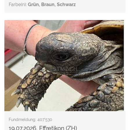
Farbe(n):
Grün, Braun, Schwarz
Fundmeldung: 407'530
19.07.2026, Effretikon (ZH)