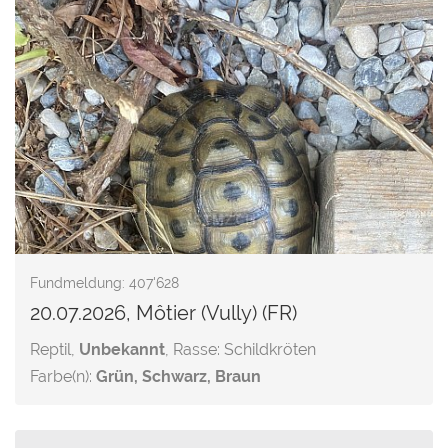
Fundmeldung: 407'628
20.07.2026, Môtier (Vully) (FR)
Reptil,
Unbekannt
, Rasse: Schildkröten
Farbe(n):
Grün, Schwarz, Braun