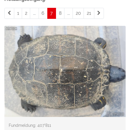
1
2
...
6
7
(current)
8
...
20
21
Fundmeldung: 407'811