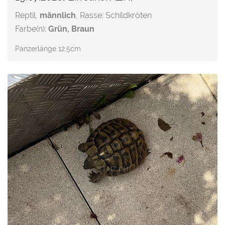
Reptil,
männlich
, Rasse: Schildkröten
Farbe(n):
Grün, Braun
Panzerlänge 12.5cm