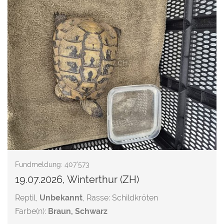
Fundmeldung: 407'573
19.07.2026, Winterthur (ZH)
Reptil,
Unbekannt
, Rasse: Schildkröten
Farbe(n):
Braun, Schwarz