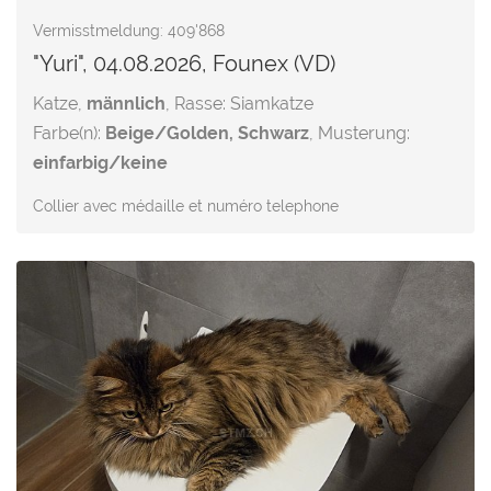
Vermisstmeldung: 409'868
"Yuri", 04.08.2026, Founex (VD)
Katze,
männlich
, Rasse: Siamkatze
Farbe(n):
Beige/Golden, Schwarz
, Musterung:
einfarbig/keine
Collier avec médaille et numéro telephone