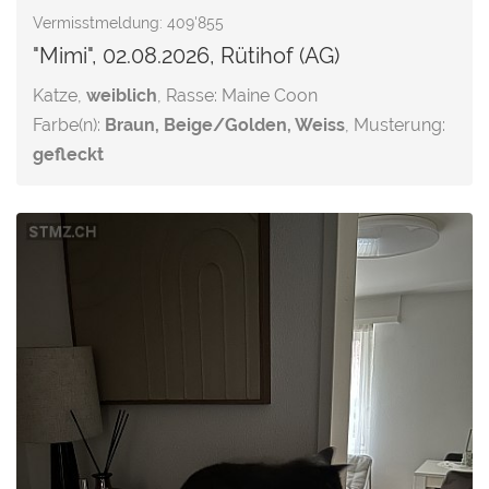
Vermisstmeldung: 409'855
"Mimi", 02.08.2026, Rütihof (AG)
Katze,
weiblich
, Rasse: Maine Coon
Farbe(n):
Braun, Beige/Golden, Weiss
, Musterung:
gefleckt