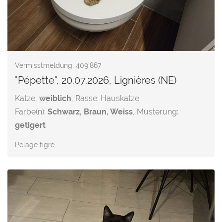
Vermisstmeldung: 409'867
"Pépette", 20.07.2026, Lignières (NE)
Katze,
weiblich
, Rasse: Hauskatze
Farbe(n):
Schwarz, Braun, Weiss
, Musterung:
getigert
Pelage tigré