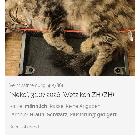
Vermisstmeldung: 409'861
"Neko", 31.07.2026, Wetzikon ZH (ZH)
Katze,
männlich
, Rasse: Keine Angaben
Farbe(n):
Braun, Schwarz
, Musterung:
getigert
Kein Halsband