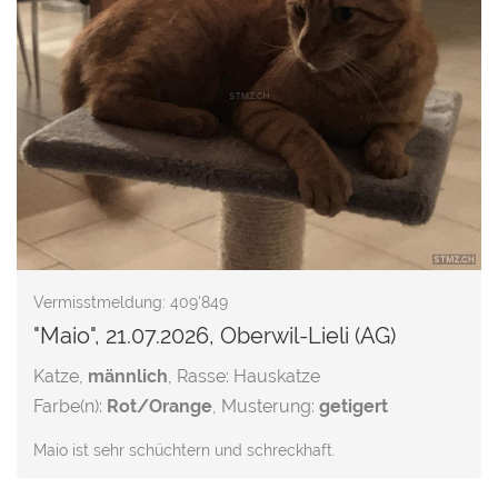
Vermisstmeldung: 409'849
"Maio", 21.07.2026, Oberwil-Lieli (AG)
Katze,
männlich
, Rasse: Hauskatze
Farbe(n):
Rot/Orange
, Musterung:
getigert
Maio ist sehr schüchtern und schreckhaft.