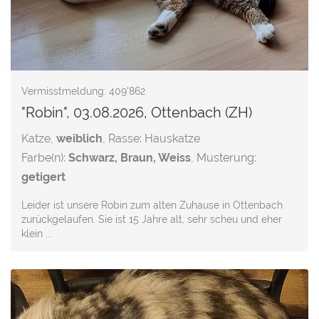
Vermisstmeldung: 409'862
"Robin", 03.08.2026, Ottenbach (ZH)
Katze,
weiblich
, Rasse: Hauskatze
Farbe(n):
Schwarz, Braun, Weiss
, Musterung:
getigert
Leider ist unsere Robin zum alten Zuhause in Ottenbach
zurückgelaufen. Sie ist 15 Jahre alt, sehr scheu und eher
klein ...