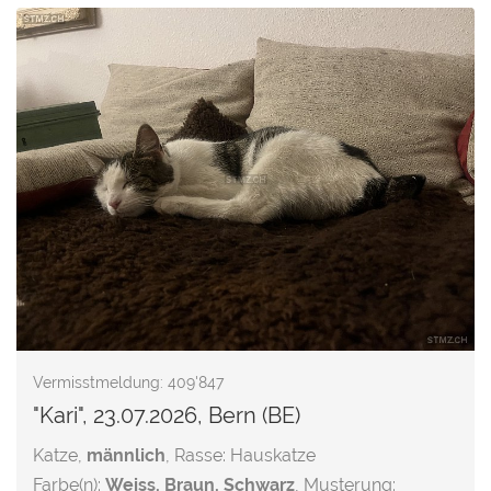
Vermisstmeldung: 409'847
"Kari", 23.07.2026, Bern (BE)
Katze,
männlich
, Rasse: Hauskatze
Farbe(n):
Weiss, Braun, Schwarz
, Musterung: