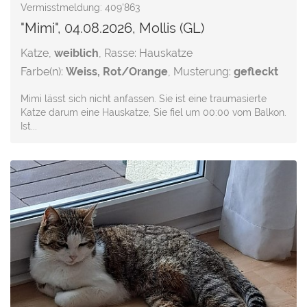
Vermisstmeldung: 409'863
"Mimi", 04.08.2026, Mollis (GL)
Katze,
weiblich
, Rasse: Hauskatze
Farbe(n):
Weiss, Rot/Orange
, Musterung:
gefleckt
Mimi lässt sich nicht anfassen. Sie ist eine traumasierte
Katze darum eine Hauskatze, Sie fiel um 00:00 vom Balkon.
Ist...