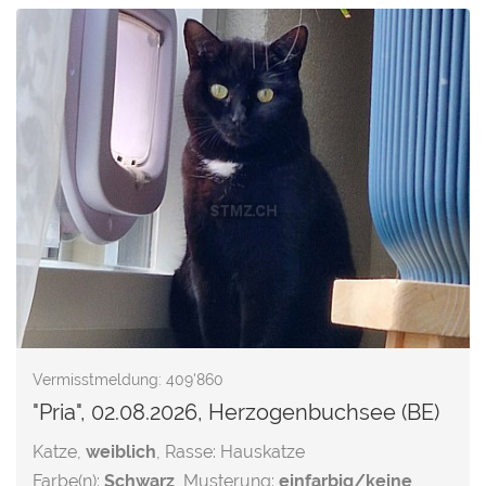
Vermisstmeldung: 409'860
"Pria", 02.08.2026, Herzogenbuchsee (BE)
Katze,
weiblich
, Rasse: Hauskatze
Farbe(n):
Schwarz
, Musterung:
einfarbig/keine