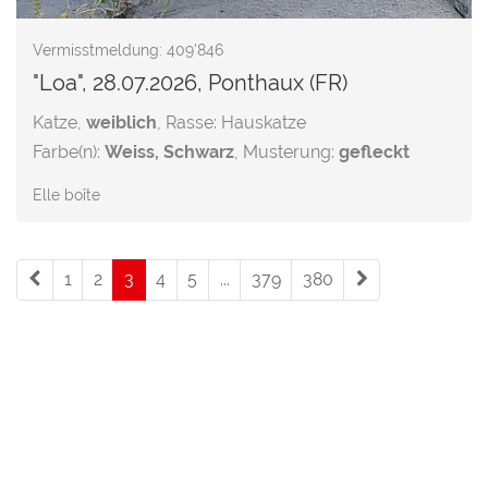
Vermisstmeldung: 409'846
"Loa", 28.07.2026, Ponthaux (FR)
Katze,
weiblich
, Rasse: Hauskatze
Farbe(n):
Weiss, Schwarz
, Musterung:
gefleckt
Elle boîte
1
2
3
(current)
4
5
...
379
380