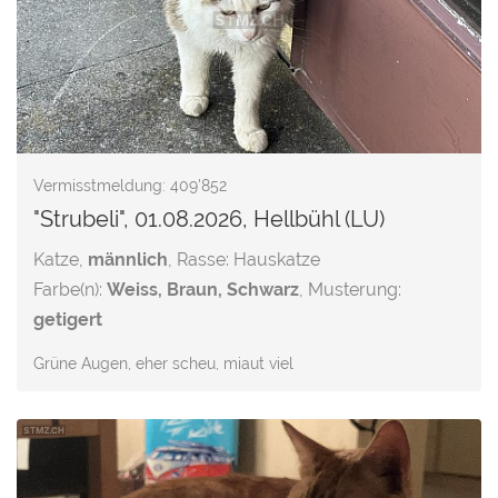
Vermisstmeldung: 409'852
"Strubeli", 01.08.2026, Hellbühl (LU)
Katze,
männlich
, Rasse: Hauskatze
Farbe(n):
Weiss, Braun, Schwarz
, Musterung:
getigert
Grüne Augen, eher scheu, miaut viel