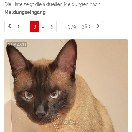
Die Liste zeigt die aktuellen Meldungen nach
Meldungseingang
.
1
2
3
(current)
4
5
...
379
380