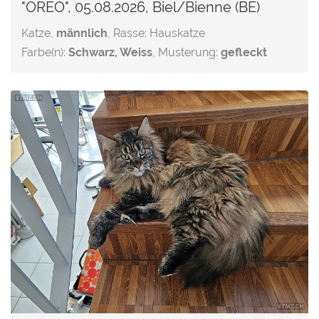
"OREO", 05.08.2026, Biel/Bienne (BE)
Katze,
männlich
, Rasse: Hauskatze
Farbe(n):
Schwarz, Weiss
, Musterung:
gefleckt