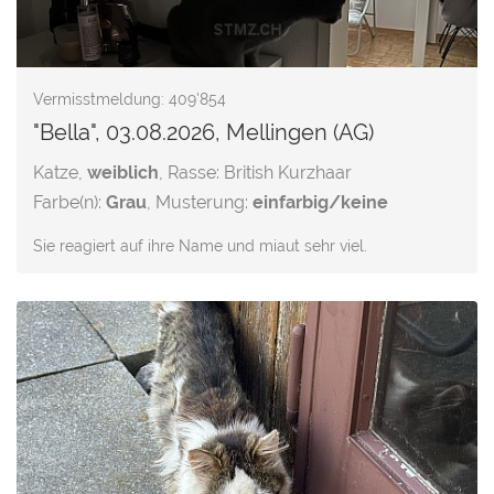
Vermisstmeldung: 409'854
"Bella", 03.08.2026, Mellingen (AG)
Katze,
weiblich
, Rasse: British Kurzhaar
Farbe(n):
Grau
, Musterung:
einfarbig/keine
Sie reagiert auf ihre Name und miaut sehr viel.