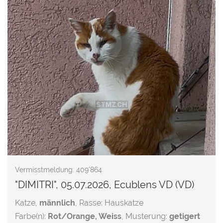
Vermisstmeldung: 409'864
"DIMITRI", 05.07.2026, Ecublens VD (VD)
Katze,
männlich
, Rasse: Hauskatze
Farbe(n):
Rot/Orange, Weiss
, Musterung:
getigert