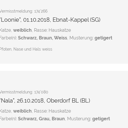
Vermisstmeldung: 174'266
"Loonie", 01.10.2018, Ebnat-Kappel (SG)
Katze,
weiblich
, Rasse: Hauskatze
Farbe(n):
Schwarz, Braun, Weiss
, Musterung:
getigert
Pfoten, Nase und Hals weiss
Vermisstmeldung: 174'080
"Nala", 26.10.2018, Oberdorf BL (BL)
Katze,
weiblich
, Rasse: Hauskatze
Farbe(n):
Schwarz, Grau, Braun
, Musterung:
getigert