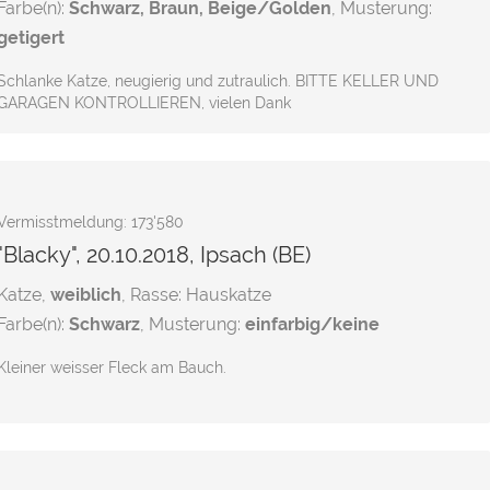
Farbe(n):
Schwarz, Braun, Beige/Golden
, Musterung:
getigert
Schlanke Katze, neugierig und zutraulich. BITTE KELLER UND
GARAGEN KONTROLLIEREN, vielen Dank
Vermisstmeldung: 173'580
"Blacky", 20.10.2018, Ipsach (BE)
Katze,
weiblich
, Rasse: Hauskatze
Farbe(n):
Schwarz
, Musterung:
einfarbig/keine
Kleiner weisser Fleck am Bauch.