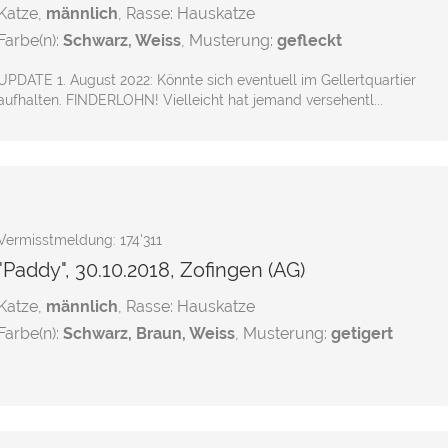
Katze,
männlich
, Rasse: Hauskatze
Farbe(n):
Schwarz, Weiss
, Musterung:
gefleckt
UPDATE 1. August 2022: Könnte sich eventuell im Gellertquartier
aufhalten. FINDERLOHN! Vielleicht hat jemand versehentl...
Vermisstmeldung: 174'311
"Paddy", 30.10.2018, Zofingen (AG)
Katze,
männlich
, Rasse: Hauskatze
Farbe(n):
Schwarz, Braun, Weiss
, Musterung:
getigert