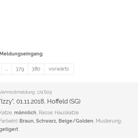
Meldungseingang
.
)
...
379
380
vorwärts
Vermisstmeldung: 174'609
"Izzy", 01.11.2018, Hoffeld (SG)
Katze,
männlich
, Rasse: Hauskatze
Farbe(n):
Braun, Schwarz, Beige/Golden
, Musterung:
getigert