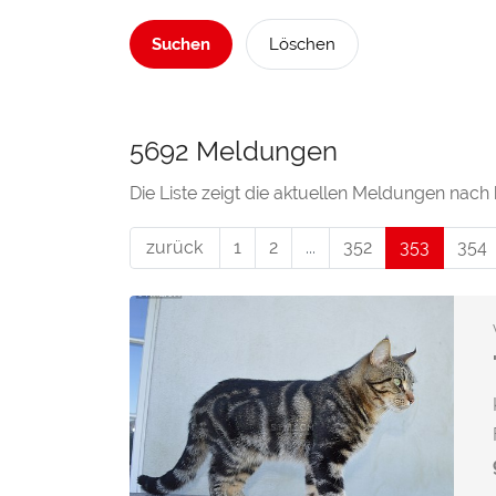
Suchen
Löschen
5692 Meldungen
Die Liste zeigt die aktuellen Meldungen nach
zurück
1
2
...
352
353
(current
354