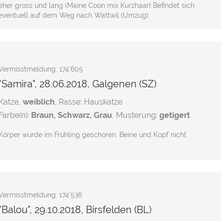
eher gross und lang (Maine Coon mix Kurzhaar) Befindet sich
eventuell auf dem Weg nach Wattwil (Umzug)
Vermisstmeldung: 174'605
"Samira", 28.06.2018, Galgenen (SZ)
Katze,
weiblich
, Rasse: Hauskatze
Farbe(n):
Braun, Schwarz, Grau
, Musterung:
getigert
Körper wurde im Frühling geschoren, Beine und Kopf nicht
Vermisstmeldung: 174'536
"Balou", 29.10.2018, Birsfelden (BL)