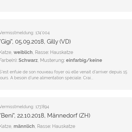
Vermisstmeldung: 174'004
"Gigi", 05.09.2018, Gilly (VD)
Katze,
weiblich
, Rasse: Hauskatze
Farbe(n):
Schwarz
, Musterung:
einfarbig/keine
S'est enfuie de son nouveau foyer où elle venait d'arriver depuis 15
jours. A besoin d'une alimentation spéciale. Crai...
Vermisstmeldung: 173'894
"Beni", 22.10.2018, Männedorf (ZH)
Katze,
männlich
, Rasse: Hauskatze