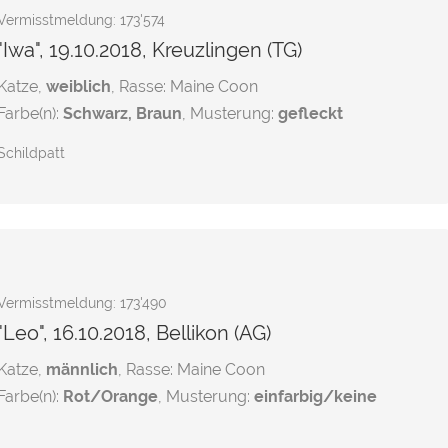
Vermisstmeldung: 173'574
"Iwa", 19.10.2018, Kreuzlingen (TG)
Katze,
weiblich
, Rasse: Maine Coon
Farbe(n):
Schwarz, Braun
, Musterung:
gefleckt
Schildpatt
Vermisstmeldung: 173'490
"Leo", 16.10.2018, Bellikon (AG)
Katze,
männlich
, Rasse: Maine Coon
Farbe(n):
Rot/Orange
, Musterung:
einfarbig/keine