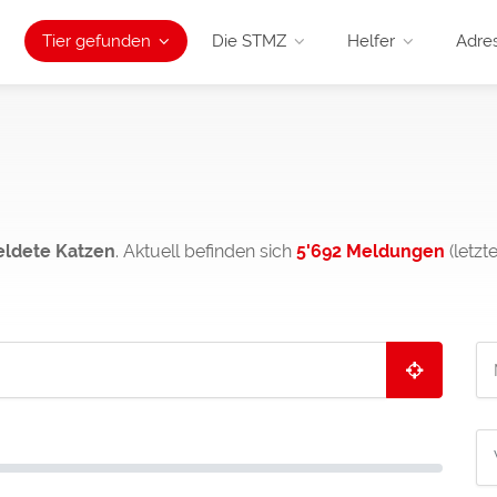
Tier gefunden
Die STMZ
Helfer
Adre
eldete Katzen
. Aktuell befinden sich
5'692 Meldungen
(letzt