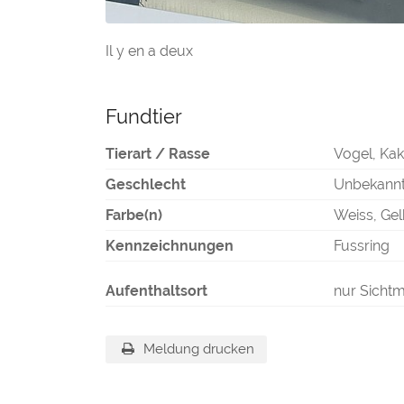
Il y en a deux
Fundtier
Tierart / Rasse
Vogel, Ka
Geschlecht
Unbekann
Farbe(n)
Weiss, Ge
Kennzeichnungen
Fussring
Aufenthaltsort
nur Sicht
Meldung drucken