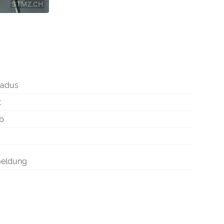
kadus
t
lb
meldung