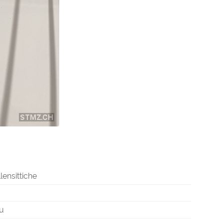
lensittiche
au