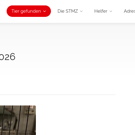
Tier gefunden
Die STMZ
Helfer
Adre
2026