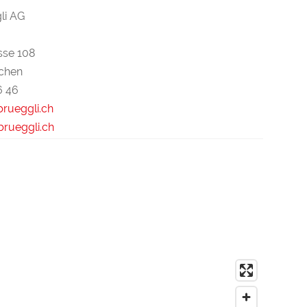
li AG
sse 108
chen
6 46
brueggli.ch
rueggli.ch