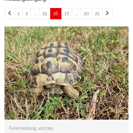
1
2
...
15
16
(current)
17
...
20
21
Fundmeldung: 403'749