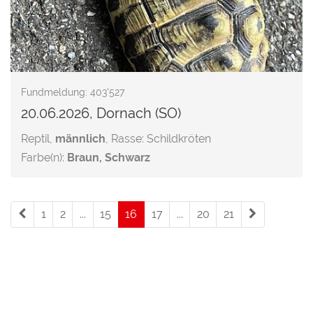
Fundmeldung: 403'527
20.06.2026, Dornach (SO)
Reptil,
männlich
, Rasse: Schildkröten
Farbe(n):
Braun, Schwarz
1
2
...
15
16
(current)
17
...
20
21