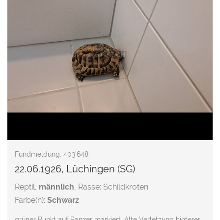
Fundmeldung: 403'648
22.06.1926, Lüchingen (SG)
Reptil,
männlich
, Rasse: Schildkröten
Farbe(n):
Schwarz
grüner Punkt auf Panzer markiert. Alte Verletzung hinterer