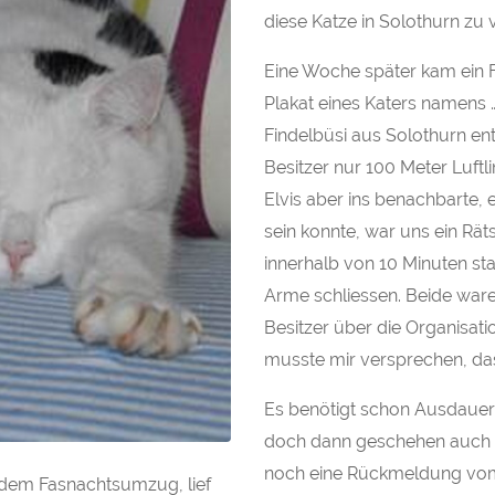
diese Katze in Solothurn zu 
Eine Woche später kam ein F
Plakat eines Katers namens …
Findelbüsi aus Solothurn e
Besitzer nur 100 Meter Luftli
Elvis aber ins benachbarte, 
sein konnte, war uns ein Rät
innerhalb von 10 Minuten sta
Arme schliessen. Beide waren
Besitzer über die Organisati
musste mir versprechen, dass
Es benötigt schon Ausdauer,
doch dann geschehen auch o
noch eine Rückmeldung vom B
 dem Fasnachtsumzug, lief