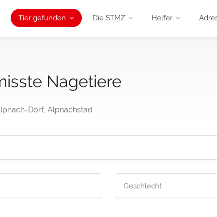
Tier gefunden
Die STMZ
Helfer
Adre
misste Nagetiere
Alpnach-Dorf, Alpnachstad