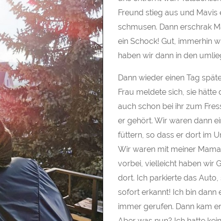
Freund stieg aus und Mavis e
schmusen. Dann erschrak Ma
ein Schock! Gut, immerhin w
haben wir dann in den umlie
Dann wieder einen Tag später
Frau meldete sich, sie hätt
auch schon bei ihr zum Fres
er gehört. Wir waren dann ei
füttern, so dass er dort im
Wir waren mit meiner Mama 
vorbei, vielleicht haben wir
dort. Ich parkierte das Auto,
sofort erkannt! Ich bin dan
immer gerufen. Dann kam er, f
Aber was nun? Ich hatte kein