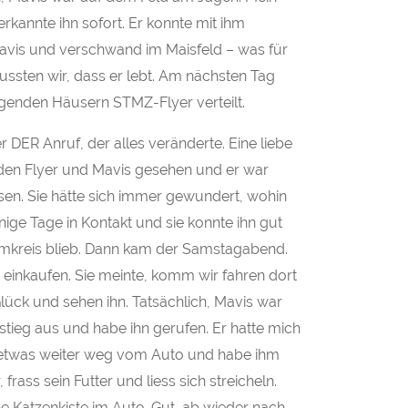
rkannte ihn sofort. Er konnte mit ihm
vis und verschwand im Maisfeld – was für
ussten wir, dass er lebt. Am nächsten Tag
genden Häusern STMZ-Flyer verteilt.
 DER Anruf, der alles veränderte. Eine liebe
e den Flyer und Mavis gesehen und er war
sen. Sie hätte sich immer gewundert, wohin
nige Tage in Kontakt und sie konnte ihn gut
 Umkreis blieb. Dann kam der Samstagabend.
einkaufen. Sie meinte, komm wir fahren dort
 Glück und sehen ihn. Tatsächlich, Mavis war
 stieg aus und habe ihn gerufen. Er hatte mich
n etwas weiter weg vom Auto und habe ihm
rass sein Futter und liess sich streicheln.
e Katzenkiste im Auto. Gut, ab wieder nach