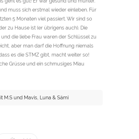
is geht es gut! Er war gesund und munter.
und muss sich erstmal wieder einleben. Für
etzten 5 Monaten viel passiert. Wir sind so
er zu Hause ist (er übrigens auch). Die
und die liebe Frau waren der Schlüssel zu
eicht, aber man darf die Hoffnung niemals
dass es die STMZ gibt, macht weiter so!
zliche Grüsse und ein schmusiges Miau
it M.S und Mavis, Luna & Sämi