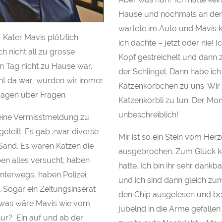
Hause und nochmals an den
wartete im Auto und Mavis 
r Kater Mavis plötzlich
ich dachte – jetzt oder nie! 
 nicht all zu grosse
Kopf gestreichelt und dann z
n Tag nicht zu Hause war.
der Schlingel. Dann habe i
ht da war, wurden wir immer
Katzenkörbchen zu uns. Wir 
Fragen über Fragen.
Katzenkörbli zu tun. Der Mo
unbeschreiblich!
eine Vermisstmeldung zu
eteilt. Es gab zwar diverse
Mir ist so ein Stein vom Herze
 Sand. Es waren Katzen die
ausgebrochen. Zum Glück kam
ben alles versucht, haben
hatte. Ich bin ihr sehr dank
nterwegs, haben Polizei,
und ich sind dann gleich zum
. Sogar ein Zeitungsinserat
den Chip ausgelesen und best
n, was wäre Mavis wie vom
jubelnd in die Arme gefallen
nur? Ein auf und ab der