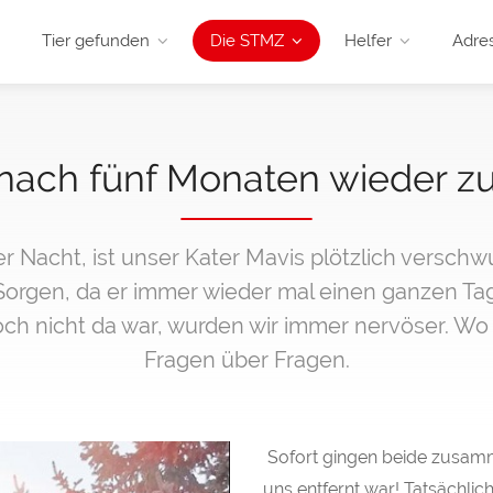
Tier gefunden
Die STMZ
Helfer
Adre
 nach fünf Monaten wieder z
der Nacht, ist unser Kater Mavis plötzlich versc
 Sorgen, da er immer wieder mal einen ganzen Tag
h nicht da war, wurden wir immer nervöser. Wo is
Fragen über Fragen.
Sofort gingen beide zusamm
uns entfernt war! Tatsächli