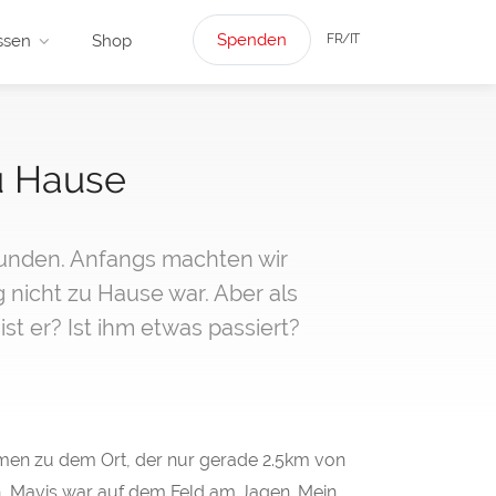
Spenden
FR/IT
ssen
Shop
u Hause
hwunden. Anfangs machten wir
 nicht zu Hause war. Aber als
t er? Ist ihm etwas passiert?
en zu dem Ort, der nur gerade 2.5km von
ch, Mavis war auf dem Feld am Jagen. Mein